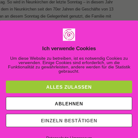
tag. So wird in Neunkirchen der letzte Sonntag – in diesem Jahr
 dem in Neunkirchen seit den 70er Jahren die Geschäfte von 13
man an diesem Sonntag die Gelegenheit genutzt, die Familie mit
ln einzudecken.
Ich verwende Cookies
Um diese Website zu betreiben, ist es notwendig Cookies zu
verwenden. Einige Cookies sind erforderlich, um die
Funktionalität zu gewährleisten, andere werden für die Statistik
gebraucht.
ALLES ZULASSEN
ABLEHNEN
EINZELN BESTÄTIGEN
Datenschutz
|
Impressum