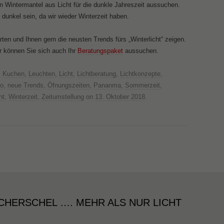
Wintermantel aus Licht für die dunkle Jahreszeit aussuchen.
dunkel sein, da wir wieder Winterzeit haben.
ten und Ihnen gern die neusten Trends fürs „Winterlicht“ zeigen.
er können Sie sich auch Ihr
Beratungspaket
aussuchen.
,
Kuchen
,
Leuchten
,
Licht
,
Lichtberatung
,
Lichtkonzepte
,
o
,
neue Trends
,
Öfnungszeiten
,
Pananma
,
Sommerzeit
,
ht
,
Winterzeit
,
Zeitumstellung
on
13. Oktober 2018
.
CHERSCHEL …. MEHR ALS NUR LICHT