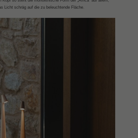
 Kopf so steht die monolithische Form der „Africa“ auf allem,
as Licht schräg auf die zu beleuchtende Fläche.