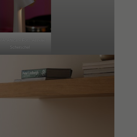
IA, Africa – Foto: Annelie
Scherschel