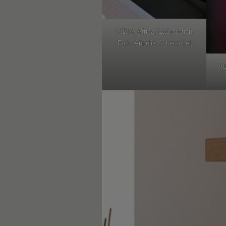
VIBIA, Africa, Ladestation
Foto: Annelie Scherschel
VIB