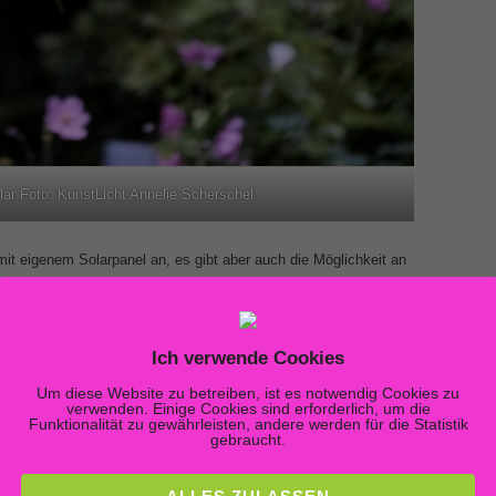
lar Foto: KunstLicht Annelie Scherschel
it eigenem Solarpanel an, es gibt aber auch die Möglichkeit an
vier Leuchten der Solar Join – Serie anzuschließen.
Ich verwende Cookies
Um diese Website zu betreiben, ist es notwendig Cookies zu
verwenden. Einige Cookies sind erforderlich, um die
Funktionalität zu gewährleisten, andere werden für die Statistik
gebraucht.