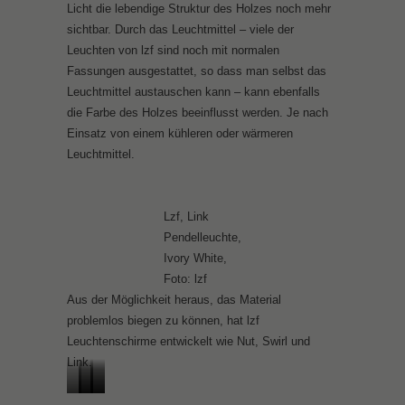
Licht die lebendige Struktur des Holzes noch mehr
sichtbar. Durch das Leuchtmittel – viele der
Leuchten von lzf sind noch mit normalen
Fassungen ausgestattet, so dass man selbst das
Leuchtmittel austauschen kann – kann ebenfalls
die Farbe des Holzes beeinflusst werden. Je nach
Einsatz von einem kühleren oder wärmeren
Leuchtmittel.
Lzf, Link
Pendelleuchte,
Ivory White,
Foto: lzf
Aus der Möglichkeit heraus, das Material
problemlos biegen zu können, hat lzf
Leuchtenschirme entwickelt wie Nut, Swirl und
Link.
l
l
l
l
l