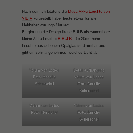
Nach dem ich letztens die
Musa-Akku-Leuchte von
VIBIA
vorgestellt habe, heute etwas für alle
Liebhaber von Ingo Maurer:
Es gibt nun die Design-Ikone BULB als wunderbare
kleine Akku-Leuchte
B.BULB
. Die 20cm hohe
Leuchte aus schönem Opalglas ist dimmbar und
gibt ein sehr angenehmes, weiches Licht ab.
Volum von Lodes
Detail Aufhängung
Foto: Annelie
Volum von Lodes
Scherschel
Foto: Annelie
Scherschel
Volum von Lodes
Volum von Lodes
Foto: Hersteller
Foto: Annelie
Scherschel