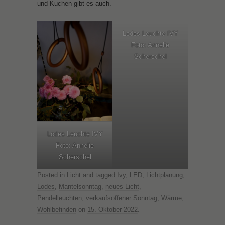
und Kuchen gibt es auch.
Lodes Leuchte IVY
Foto: Annelie
Scherschel
Lodes Leuchte IVY
Foto: Annelie
Scherschel
Posted in
Licht
and tagged
Ivy
,
LED
,
Lichtplanung
,
Lodes
,
Mantelsonntag
,
neues Licht
,
Pendelleuchten
,
verkaufsoffener Sonntag
,
Wärme
,
Wohlbefinden
on
15. Oktober 2022
.