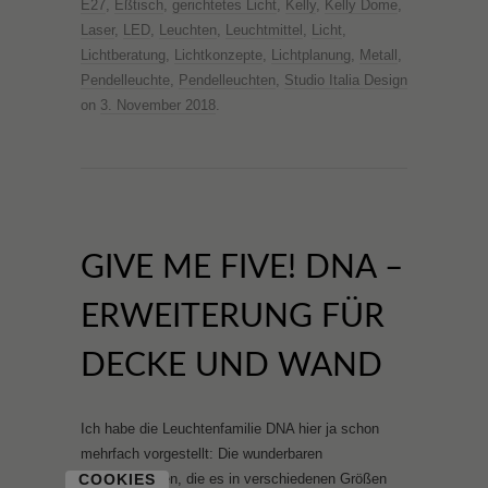
E27
,
Eßtisch
,
gerichtetes Licht
,
Kelly
,
Kelly Dome
,
Laser
,
LED
,
Leuchten
,
Leuchtmittel
,
Licht
,
Lichtberatung
,
Lichtkonzepte
,
Lichtplanung
,
Metall
,
Pendelleuchte
,
Pendelleuchten
,
Studio Italia Design
on
3. November 2018
.
GIVE ME FIVE! DNA –
ERWEITERUNG FÜR
DECKE UND WAND
Ich habe die Leuchtenfamilie DNA hier ja schon
mehrfach vorgestellt: Die wunderbaren
COOKIES
Pendelleuchten, die es in verschiedenen Größen