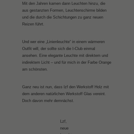
Mit den Jahren kamen dann Leuchten hinzu, die
z
z
z
z
z
aus gestanzten Formen, Leuchtenschirme bilden
f
f
f
f
f
und die durch die Schichtungen zu ganz neuen
,
,
,
,
,
Reizen führt.
A
l
S
A
M
g
i
w
i
i
a
n
i
r
n
Und wer eine „Linienleuchte“ in einem wärmeren
t
k
r
,
i
Outfit will, der sollte sich die I-Club einmal
h
,
l
F
m
ansehen. Eine elegante Leuchte mit direktem und
a
F
,
o
i
indirektem Licht – und für mich in der Farbe Orange
,
o
F
t
k
am schönsten.
F
t
a
o
a
o
o
r
:
d
Ganz neu ist nun, dass lzf den Werkstoff Holz mit
t
:
b
l
o
dem anderen natürlichen Werkstoff Glas vereint.
o
l
e
z
,
Doch davon mehr demnächst.
:
z
G
f
F
l
f
r
o
z
e
t
Lzf,
f
y
o
neue
,
: