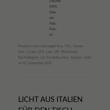
Leuchte
F
l
ERIS,
o
z
Glas
t
f
mti
o
Holz,
:
Foto:
l
lzf
z
f
Posted in
Licht
and tagged
Eris
,
FSC
,
Furnier
,
Holz
,
I-Cube
,
LED
,
Lola
,
LZF
,
Minimikado
,
Nachhaltigkeit
,
nut
,
Pendelleuchten
,
Spanien
,
Swirl
on
18. September 2020
.
LICHT AUS ITALIEN