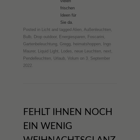
vielen
frischen
Ideen für
Sie da.
Posted in
Licht
and tagged
Alien
,
Außenleuchten
,
Bulb
,
Drop outdoor
,
Energiesparen
,
Foscarini
,
Gartenbeleuchtung
,
Gregg
,
heimatshoppen
,
Ingo
Maurer
,
Liquid Light
,
Lodes
,
neue Leuchten
,
next
,
Pendelleuchten
,
Urlaub
,
Volum
on
3. September
2022
.
FEHLT IHNEN NOCH
EIN WENIG