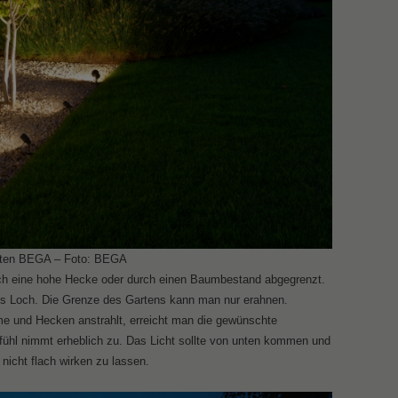
uchten BEGA – Foto: BEGA
rch eine hohe Hecke oder durch einen Baumbestand abgegrenzt.
nkles Loch. Die Grenze des Gartens kann man nur erahnen.
me und Hecken anstrahlt, erreicht man die gewünschte
fühl nimmt erheblich zu. Das Licht sollte von unten kommen und
icht flach wirken zu lassen.