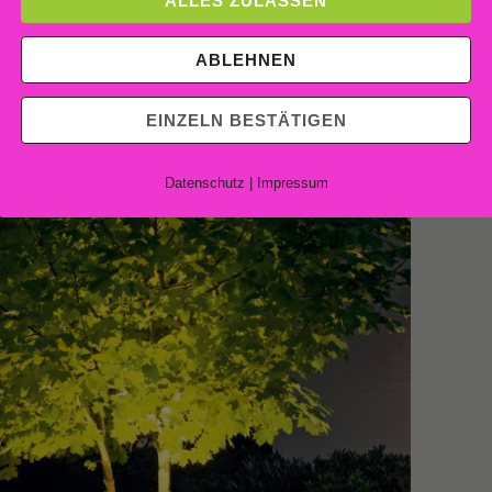
ALLES ZULASSEN
 sicherlich dann die ein oder andere Baum- oder Sträuchergruppe,
uch hier sollte mit gerichtetem Licht gearbeitet werden.
ABLEHNEN
EINZELN BESTÄTIGEN
Datenschutz
|
Impressum