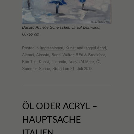
Bucato Annelie Scherschel. Öl auf Leinwand,
60×60 cm
Posted in
Impressionen
,
Kunst
and tagged
Acryl
,
Aicardi
,
Alassio
,
Bagni Walter
,
BEd & Breakfast
,
Kon Tiki
,
Kunst
,
Locanda
,
Nuovo Al Mare
,
Öl
,
Sommer
,
Sonne
,
Strand
on
21. Juli 2018
.
ÖL ODER ACRYL –
HAUPTSACHE
ITALIEN