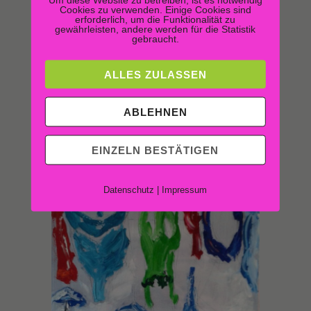
Cookies zu verwenden. Einige Cookies sind
erforderlich, um die Funktionalität zu
gewährleisten, andere werden für die Statistik
gebraucht.
ALLES ZULASSEN
Sentimental memories of Alassio – Ombrelloni –
Annelie Scherschel, Öl auf Leinwand, 70×100 cm
ABLEHNEN
EINZELN BESTÄTIGEN
Datenschutz
|
Impressum