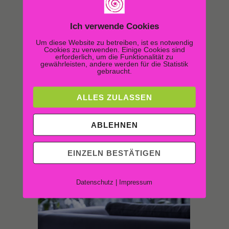
Ich verwende Cookies
Um diese Website zu betreiben, ist es notwendig
Cookies zu verwenden. Einige Cookies sind
erforderlich, um die Funktionalität zu
gewährleisten, andere werden für die Statistik
gebraucht.
ALLES ZULASSEN
ABLEHNEN
EINZELN BESTÄTIGEN
Datenschutz
|
Impressum