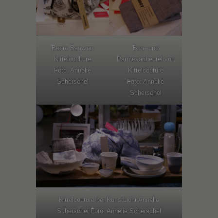
Bento Bag von
Brot- und
Kittelcoulture
Parmesanbeutel von
Foto: Annelie
Kittelcouture
Scherschel
Foto: Annelie
Scherschel
Kittelcouture bei KunstLicht Annelie
Scherschel Foto: Annelie Scherschel