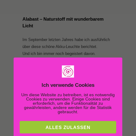
Alabast – Naturstoff mit wunderbarem
Licht
Im September letzten Jahres habe ich ausführlich
über diese schöne Akku-Leuchte berichtet.
Und ich bin immer noch begeistert davon.
Doch schauen Sie selbst und hier geht es zu dem
ausführlichen
Bericht
vom letzten Jahr.
Ich verwende Cookies
Um diese Website zu betreiben, ist es notwendig
Cookies zu verwenden. Einige Cookies sind
erforderlich, um die Funktionalität zu
gewährleisten, andere werden für die Statistik
gebraucht.
ALLES ZULASSEN