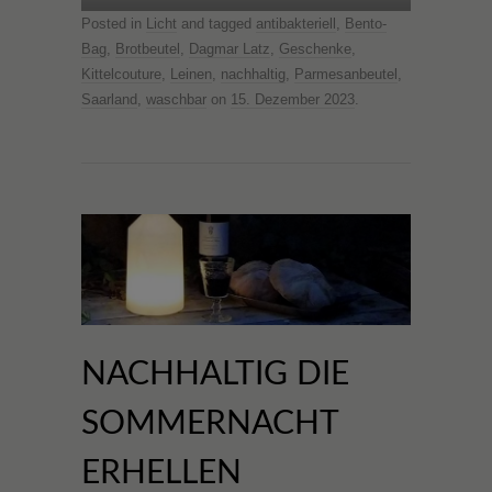
Posted in
Licht
and tagged
antibakteriell
,
Bento-
Bag
,
Brotbeutel
,
Dagmar Latz
,
Geschenke
,
Kittelcouture
,
Leinen
,
nachhaltig
,
Parmesanbeutel
,
Saarland
,
waschbar
on
15. Dezember 2023
.
NACHHALTIG DIE
SOMMERNACHT
ERHELLEN