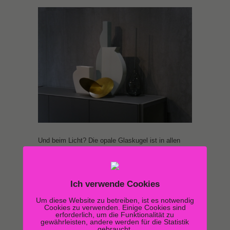
Und beim Licht? Die opale Glaskugel ist in allen
möglichen Konfigurationen zu sehen. Und natürlich
das LED-Filament-Leuchtmittel. Pur oder umhüllt
von farbigem, klarem Glas. Und die Klassiker z.B.
Ich verwende Cookies
von nemo lighting sind fast überall zu finden.
Um diese Website zu betreiben, ist es notwendig
Cookies zu verwenden. Einige Cookies sind
erforderlich, um die Funktionalität zu
gewährleisten, andere werden für die Statistik
gebraucht.