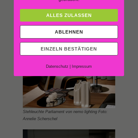
ALLES ZULASSEN
ABLEHNEN
EINZELN BESTÄTIGEN
Datenschutz
|
Impressum
Stehleuchte Parliament von nemo lighting Foto:
Annelie Scherschel