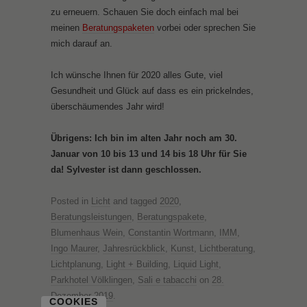
zu erneuern. Schauen Sie doch einfach mal bei
meinen
Beratungspaketen
vorbei oder sprechen Sie
mich darauf an.
Ich wünsche Ihnen für 2020 alles Gute, viel
Gesundheit und Glück auf dass es ein prickelndes,
überschäumendes Jahr wird!
Übrigens: Ich bin im alten Jahr noch am 30.
Januar von 10 bis 13 und 14 bis 18 Uhr für Sie
da! Sylvester ist dann geschlossen.
Posted in
Licht
and tagged
2020
,
Beratungsleistungen
,
Beratungspakete
,
Blumenhaus Wein
,
Constantin Wortmann
,
IMM
,
Ingo Maurer
,
Jahresrückblick
,
Kunst
,
Lichtberatung
,
Lichtplanung
,
Light + Building
,
Liquid Light
,
Parkhotel Völklingen
,
Sali e tabacchi
on
28.
Dezember 2019
.
COOKIES