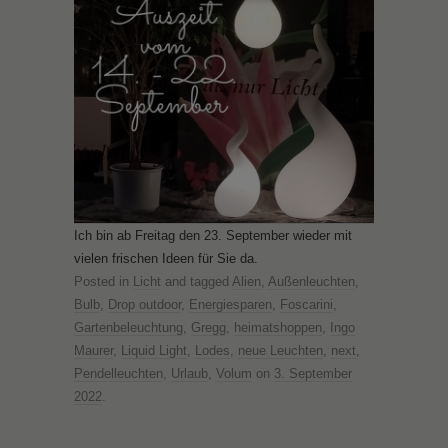
Ich bin ab Freitag den 23. September wieder mit
vielen frischen Ideen für Sie da.
Posted in
Licht
and tagged
Alien
,
Außenleuchten
,
Bulb
,
Drop outdoor
,
Energiesparen
,
Foscarini
,
Gartenbeleuchtung
,
Gregg
,
heimatshoppen
,
Ingo
Maurer
,
Liquid Light
,
Lodes
,
neue Leuchten
,
next
,
Pendelleuchten
,
Urlaub
,
Volum
on
3. September
2022
.