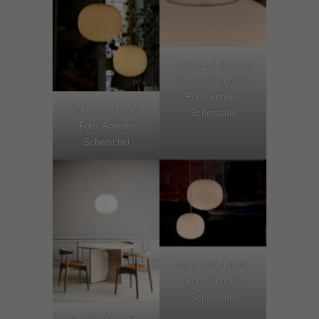
Detail Aufhängung
Volum von Lodes
Foto: Annelie
Volum von Lodes
Scherschel
Foto: Annelie
Scherschel
Volum von Lodes
Foto: Annelie
Scherschel