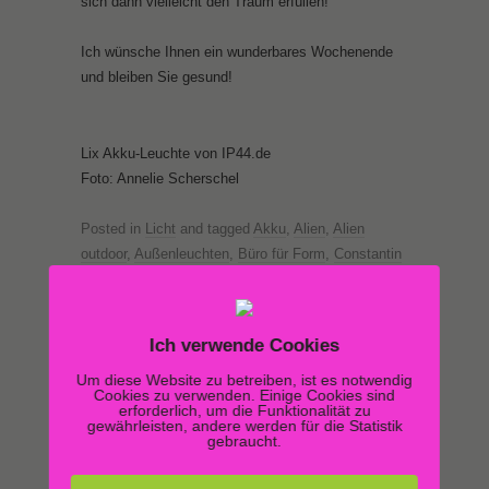
sich dann vielleicht den Traum erfüllen!
Ich wünsche Ihnen ein wunderbares Wochenende
und bleiben Sie gesund!
Lix Akku-Leuchte von IP44.de
Foto: Annelie Scherschel
Posted in
Licht
and tagged
Akku
,
Alien
,
Alien
outdoor
,
Außenleuchten
,
Büro für Form
,
Constantin
Wortmann
,
Drop
,
IP44.de
,
LED
,
Liquid Light
,
lix
,
next lighting
,
Outdoor
,
Tagträumen
on
21. August
2020
.
Ich verwende Cookies
Um diese Website zu betreiben, ist es notwendig
Cookies zu verwenden. Einige Cookies sind
erforderlich, um die Funktionalität zu
gewährleisten, andere werden für die Statistik
gebraucht.