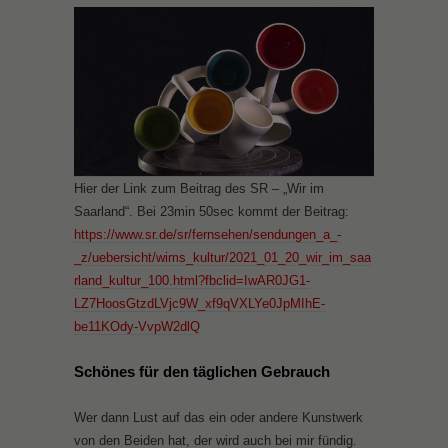
Hier der Link zum Beitrag des SR – „Wir im
Saarland“. Bei 23min 50sec kommt der Beitrag:
https://www.sr.de/sr/fernsehen/sendungen_a_-
_z/uebersicht/wims_kultur/2021_01_20_wir_im_saa
rland_kultur_100.html?fbclid=IwAR0JG1-
LZ7HoosGtzdLVjc9W_xf9qVXLYe0JpMIhE-
be11KOdy-VvpW2dlQ
Schönes für den täglichen Gebrauch
Wer dann Lust auf das ein oder andere Kunstwerk
von den Beiden hat, der wird auch bei mir fündig.