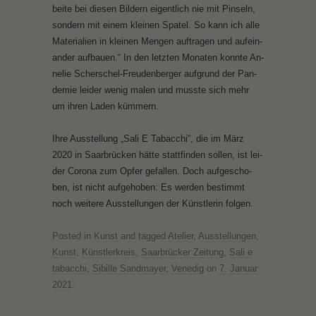
bei­te bei die­sen Bil­dern ei­gent­lich nie mit Pin­seln,
son­dern mit ei­nem klei­nen Spa­tel. So kann ich al­le
Ma­te­ria­li­en in klei­nen Men­gen auf­tra­gen und auf­ein­
an­der auf­bau­en.“ In den letz­ten Mo­na­ten konn­te An­
ne­lie Scher­schel-Freu­den­ber­ger auf­grund der Pan­
de­mie lei­der we­nig ma­len und muss­te sich mehr
um ih­ren La­den küm­mern.
Ih­re Aus­stel­lung „Sa­li E Ta­bac­chi“, die im März
2020 in Saar­brü­cken hät­te statt­fin­den sol­len, ist lei­
der Co­ro­na zum Op­fer ge­fal­len. Doch auf­ge­scho­
ben, ist nicht auf­ge­ho­ben: Es wer­den be­stimmt
noch wei­te­re Aus­stel­lun­gen der Künst­le­rin fol­gen.
Posted in
Kunst
and tagged
Atelier
,
Ausstellungen
,
Kunst
,
Künstlerkreis
,
Saarbrücker Zeitung
,
Sali e
tabacchi
,
Sibille Sandmayer
,
Venedig
on
7. Januar
2021
.