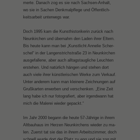
mer­te. Da­nach zog es sie nach Sach­sen-An­halt,
wo sie in Sa­chen Denk­mal­pfle­ge und Öf­fent­lich­
keits­ar­beit un­ter­wegs war.
Doch 1995 kam die Kunst­his­to­ri­ke­rin zu­rück nach
Neun­kir­chen und über­nahm den La­den ih­rer El­tern.
Bis heu­te kann man bei „Kunst­licht An­ne­lie Scher­
schel“ in der Lan­gen­strich­stra­ße 23 in Neun­kir­chen
aus­ge­fal­le­ne, aber auch all­tags­taug­li­che Leuch­ten
er­ste­hen. Und na­tür­lich hän­gen und ste­hen dort
auch vie­le ih­rer künst­le­ri­schen Wer­ke zum Ver­kauf.
Un­ter an­de­rem kann man klei­ne­re Zeich­nun­gen auf
Gruß­kar­ten er­wer­ben und ver­schen­ken. „Ei­ne Zeit
lang ha­be ich nur fo­to­gra­fiert, aber ir­gend­wann hat
mich die Ma­le­rei wie­der ge­packt.“
Im Jahr 2000 be­gann die heu­te 57-Jäh­ri­ge in ih­rem
Alt­bau­haus im Her­zen Neun­kir­chens wie­der zu ma­
len. Zu­erst tat sie das in ih­rem Ar­beits­zim­mer, doch
schnell wur­de dort der Platz zu eng und sie zog mit