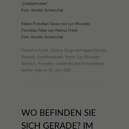
„Zwiebelmuster“
Foto: Annelie Scherschel
Kleine Porzellan-Tasse von Lyn Riccardo,
Porzellan-Teller von Helmut Frank
Foto: Annelie Scherschel
Posted in
Kunst
,
Schöne Dinge
and tagged
Becher
,
Keramik
,
Kundthandwerk
,
Kunst
,
Lyn Riccardo
,
Mettlach
,
Porzellan
,
saarländisches Künstlerhaus
,
weißes Gold
on
26. Juni 2020
.
WO BEFINDEN SIE
SICH GERADE? IM