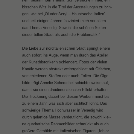
nem be­stimm­ten The­ma. „Ich ver­su­che im­mer, ein
biss­chen Witz in die Ti­tel der Aus­stel­lun­gen zu brin­
gen, wie bei ‚Öl oder Acryl – Haupt­sa­che Ita­li­en‘
und seit ei­ni­gen Jah­ren fas­zi­niert mich vor al­lem
das The­ma Ve­ne­dig. So­wohl die schö­nen Sei­ten
die­ser tol­len Stadt als auch die Pro­ble­ma­tik.“
Die Lie­be zur nord­ita­lie­ni­schen Stadt springt ei­nem
auch so­fort ins Au­ge, wenn man durch das Ate­lier
der Kunst­his­to­ri­ke­rin schlen­dert. Fo­tos der vie­len
Ka­nä­le wer­den abs­trakt wei­ter­ge­bil­det mit Öl­far­ben,
ver­schie­de­nen Stof­fen oder auch Fo­li­en. Die Öl­ge­
bil­de trägt An­ne­lie Scher­schel schich­ten­wei­se auf,
da­mit sie ei­nen drei­di­men­sio­na­len Ef­fekt er­hal­ten.
Die Trock­nung dau­ert bei die­sen Wer­ken meist bis
zu ei­nem Jahr, was sich aber sicht­lich lohnt. Das
schwie­ri­ge The­ma Hoch­was­ser in Ve­ne­dig wird
durch gel­ar­ti­ge Mas­se ver­deut­licht, die so­wohl klei­
ne qua­dra­ti­sche Rah­men­bil­der schmückt als auch
grö­ße­re Ge­mäl­de mit ita­lie­ni­schen Fi­gu­ren. „Ich ar­