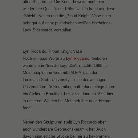
alten Blechtruhe: Die Kunst beweist auch hier
l
wieder ihre Qualität der Präsenz. Ich kann mir diese
l
„Shield“- Vasen und die „Proud Knight“-Vase auch
a
sehr gut auf ganz puristischen weißen Hochglanz-
g
Lack Sideboards vorstellen.
e
,
2
Lyn Riccardo, Proud Knight Vase
0
Noch ein paar Worte zu
Lyn Riccardo
. Geboren
1
wurde sie in New Jersey, USA, machte 1985 ihr
7
Meisterdiplom in Keramik (M.F.A.), an der
,
Louisiana State University – eine der wichtigen
€
Universitäten für Keramiker, hatte dann einige Jahre
6
ein Atelier in Brooklyn, bevor sie dann ab 1992 hier
0
in unserem Weiden bei Mettlach ihre neue Heimat
0
fand.
.
-
Neben den Skulpturen stellt Lyn Riccardo aber
auch wunderbare Gebrauchskeramik her. Auch
davon sind etliche Stücke bei mir zu bekommen.