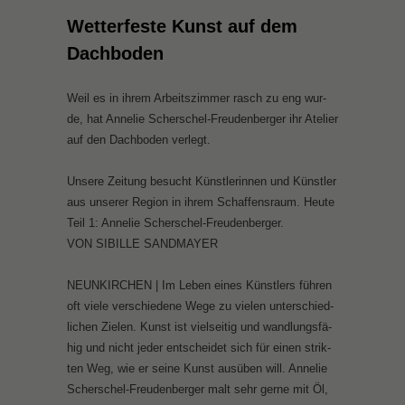
Wet­ter­fes­te Kunst auf dem
Dach­bo­den
Weil es in ih­rem Ar­beits­zim­mer rasch zu eng wur­
de, hat An­ne­lie Scher­schel-Freu­den­ber­ger ihr Ate­lier
auf den Dach­bo­den ver­legt.
Un­se­re Zei­tung be­sucht Künst­le­rin­nen und Künst­ler
aus un­se­rer Re­gi­on in ih­rem Schaf­fens­raum. Heu­te
Teil 1: An­ne­lie Scher­schel-Freu­den­ber­ger.
VON SI­BIL­LE SAND­MAY­ER
NEUN­KIR­CHEN | Im Le­ben ei­nes Künst­lers füh­ren
oft vie­le ver­schie­de­ne We­ge zu vie­len un­ter­schied­
li­chen Zie­len. Kunst ist viel­sei­tig und wand­lungs­fä­
hig und nicht je­der ent­schei­det sich für ei­nen strik­
ten Weg, wie er sei­ne Kunst aus­üben will. An­ne­lie
Scher­schel-Freu­den­ber­ger malt sehr ger­ne mit Öl,