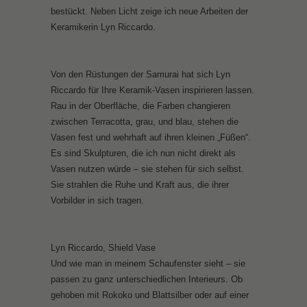
d
bestückt. Neben Licht zeige ich neue Arbeiten der
P
0
e
Keramikerin Lyn Riccardo.
p
,
l
,
€
l
2
5
a
Von den Rüstungen der Samurai hat sich Lyn
0
0
S
Riccardo für Ihre Keramik-Vasen inspirieren lassen.
2
.
a
Rau in der Oberfläche, die Farben changieren
0
-
l
zwischen Terracotta, grau, und blau, stehen die
,
u
Vasen fest und wehrhaft auf ihren kleinen „Füßen“.
€
t
Es sind Skulpturen, die ich nun nicht direkt als
5
e
Vasen nutzen würde – sie stehen für sich selbst.
0
,
Sie strahlen die Ruhe und Kraft aus, die ihrer
.
1
Vorbilder in sich tragen.
-
0
0
×
Lyn Riccardo, Shield Vase
8
Und wie man in meinem Schaufenster sieht – sie
0
passen zu ganz unterschiedlichen Interieurs. Ob
C
gehoben mit Rokoko und Blattsilber oder auf einer
o