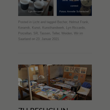
Serie Tea Time out of
control
Lyn Riccardo
Fotos: Annelie Scherschel
Posted in
Licht
and tagged
Becher
,
Helmut Frank
,
Keramik
,
Kunst
,
Kunsthandwerk
,
Lyn Riccardo
,
Porzellan
,
SR
,
Tassen
,
Teller
,
Weiden
,
Wir im
Saarland
on
23. Januar 2021
.