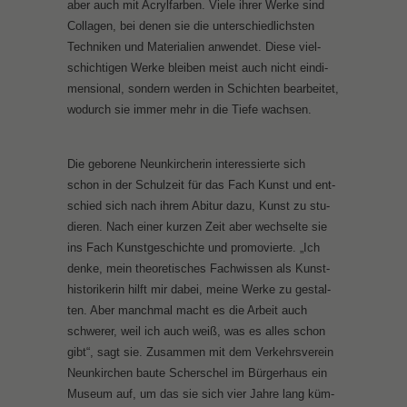
aber auch mit Acryl­far­ben. Vie­le ih­rer Wer­ke sind
Col­la­gen, bei de­nen sie die un­ter­schied­lichs­ten
Tech­ni­ken und Ma­te­ria­li­en an­wen­det. Die­se viel­
schich­ti­gen Wer­ke blei­ben meist auch nicht ein­di­
men­sio­nal, son­dern wer­den in Schich­ten be­ar­bei­tet,
wo­durch sie im­mer mehr in die Tie­fe wach­sen.
Die ge­bo­re­ne Neun­kir­che­rin in­ter­es­sier­te sich
schon in der Schul­zeit für das Fach Kunst und ent­
schied sich nach ih­rem Ab­itur da­zu, Kunst zu stu­
die­ren. Nach ei­ner kur­zen Zeit aber wech­sel­te sie
ins Fach Kunst­ge­schich­te und pro­mo­vier­te. „Ich
den­ke, mein theo­re­ti­sches Fach­wis­sen als Kunst­
his­to­ri­ke­rin hilft mir da­bei, mei­ne Wer­ke zu ge­stal­
ten. Aber manch­mal macht es die Ar­beit auch
schwe­rer, weil ich auch weiß, was es al­les schon
gibt“, sagt sie. Zu­sam­men mit dem Ver­kehrs­ver­ein
Neun­kir­chen bau­te Scher­schel im Bür­ger­haus ein
Mu­se­um auf, um das sie sich vier Jah­re lang küm­