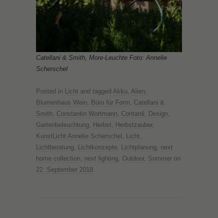
Catellani & Smith, More-Leuchte Foto: Annelie
Scherschel
Posted in
Licht
and tagged
Akku
,
Alien
,
Blumenhaus Wein
,
Büro für Form
,
Catellani &
Smith
,
Constantin Wortmann
,
Contardi
,
Design
,
Gartenbeleuchtung
,
Herbst
,
Herbstzauber
,
KunstLicht Annelie Scherschel
,
Licht
,
Lichtberatung
,
Lichtkonzepte
,
Lichtplanung
,
next
home collection
,
next lighting
,
Outdoor
,
Sommer
on
22. September 2018
.