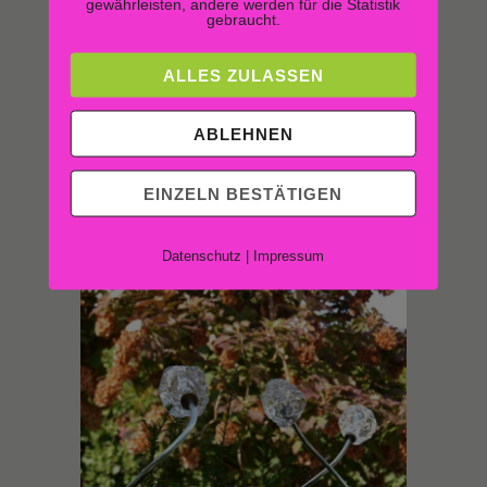
gewährleisten, andere werden für die Statistik
gebraucht.
ALLES ZULASSEN
Catellani & Smith, Syphasera Foto: Annelie
ABLEHNEN
Scherschel
Denn: Durch die richtigen Lichtpunkte kann man
EINZELN BESTÄTIGEN
vom warmen Wohnzimmer weiterhin noch seinen
Garten oder Balkon erleben.
Datenschutz
|
Impressum