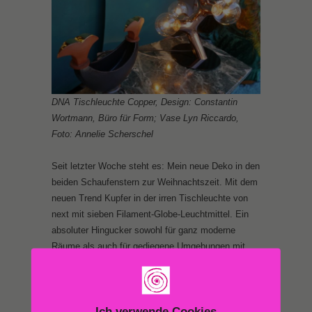
DNA Tischleuchte Copper, Design: Constantin
Wortmann, Büro für Form; Vase Lyn Riccardo,
Foto: Annelie Scherschel
Seit letzter Woche steht es: Mein neue Deko in den
beiden Schaufenstern zur Weihnachtszeit. Mit dem
neuen Trend Kupfer in der irren Tischleuchte von
next mit sieben Filament-Globe-Leuchtmittel. Ein
absoluter Hingucker sowohl für ganz moderne
Räume als auch für gediegene Umgebungen mit
Marmor. Mit den neusten LED-Leuchtmitteln und
selbstverständlich dimmbar.
Ich verwende Cookies