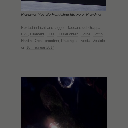
Prandina, Vestale Pendelleuchte Foto: Prandina
Posted in
Licht
and tagged
Bassano del Grappa
,
E27
,
Filament
,
Glas
,
Glasleuchten
,
Golbe
,
Göttin
,
Nardini
,
Opal
,
prandina
,
Rauchglas
,
Vesta
,
Vestale
on
10. Februar 2017
.