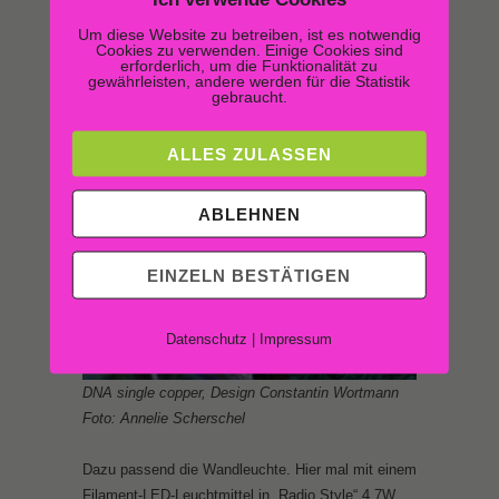
Um diese Website zu betreiben, ist es notwendig
Cookies zu verwenden. Einige Cookies sind
erforderlich, um die Funktionalität zu
gewährleisten, andere werden für die Statistik
gebraucht.
ALLES ZULASSEN
ABLEHNEN
EINZELN BESTÄTIGEN
Datenschutz
|
Impressum
DNA single copper, Design Constantin Wortmann
Foto: Annelie Scherschel
Dazu passend die Wandleuchte. Hier mal mit einem
Filament-LED-Leuchtmittel in „Radio Style“ 4,7W,