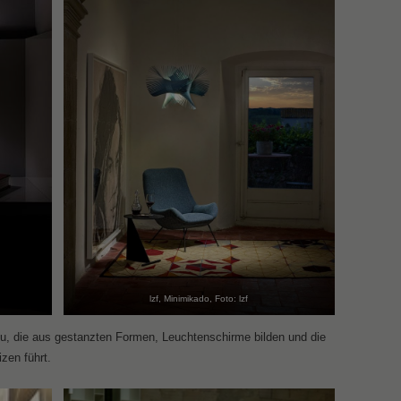
lzf, Minimikado, Foto: lzf
u, die aus gestanzten Formen, Leuchtenschirme bilden und die
zen führt.