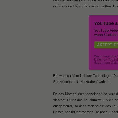
gebogen werden kann, ohne dass es Schade
nicht aus und fängt nicht an zu reißen. U
YouTube a
YouTube Video
wenn Cookies 
AKZEPTIE
Wenn YouTube fü
Daten an YouTub
dazu in der Dat
Ein weiterer Vorteil dieser Technologie: D
Sie zwischen elf „Holzfarben“ wählen.
Da das Material durchscheinend ist, wird 
sichtbar. Durch das Leuchtmittel – viele 
ausgestattet, so dass man selbst das Leu
Holzes beeinflusst werden. Je nach Einsa