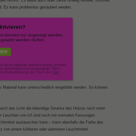
n nimmt. Es bleibt auch über Jahre hinweg flexibel, trocknet
nd: Es kann problemlos gesäubert werden.
ktivieren?
s können nur angezeigt werden,
gesetzt werden dürfen.
REN
r diese Website aktiviert wurde, werden
e übermittelt und ausgewertet. Mehr
enschutzerklärung von YouTube:
hier
as Material kann unterschiedlich eingefärbt werden. So können
durch das Licht die lebendige Struktur des Holzes noch mehr
der Leuchten von lzf sind noch mit normalen Fassungen
chtmittel austauschen kann – kann ebenfalls die Farbe des
tz von einem kühleren oder wärmeren Leuchtmittel.