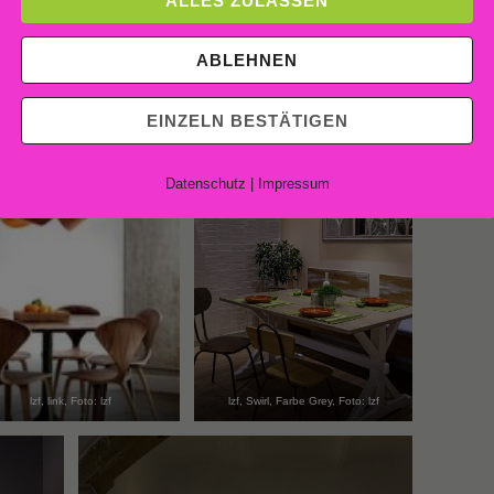
ALLES ZULASSEN
 lzf
problemlos biegen zu können, hat lzf Leuchtenschirme entwickelt
ABLEHNEN
EINZELN BESTÄTIGEN
Datenschutz
|
Impressum
lzf, link, Foto: lzf
lzf, Swirl, Farbe Grey, Foto: lzf