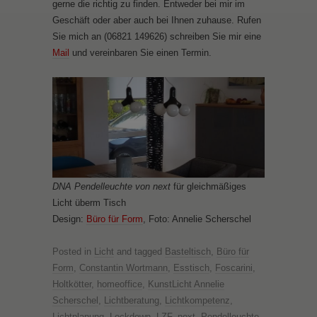
gerne die richtig zu finden. Entweder bei mir im
Geschäft oder aber auch bei Ihnen zuhause. Rufen
Sie mich an (06821 149626) schreiben Sie mir eine
Mail
und vereinbaren Sie einen Termin.
DNA Pendelleuchte von next
für gleichmäßiges
Licht überm Tisch
Design:
Büro für Form
, Foto: Annelie Scherschel
Posted in
Licht
and tagged
Basteltisch
,
Büro für
Form
,
Constantin Wortmann
,
Esstisch
,
Foscarini
,
Holtkötter
,
homeoffice
,
KunstLicht Annelie
Scherschel
,
Lichtberatung
,
Lichtkompetenz
,
Lichtplanung
,
Lockdown
,
LZF
,
next
,
Pendelleuchte