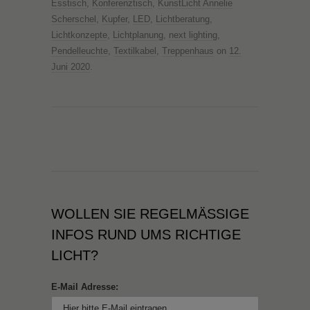
Esstisch
,
Konferenztisch
,
KunstLicht Annelie
Scherschel
,
Kupfer
,
LED
,
Lichtberatung
,
Lichtkonzepte
,
Lichtplanung
,
next lighting
,
Pendelleuchte
,
Textilkabel
,
Treppenhaus
on
12.
Juni 2020
.
WOLLEN SIE REGELMÄSSIGE I
NFOS RUND UMS RICHTIGE L
ICHT?
E-Mail Adresse: