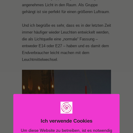
angenehmes Licht in den Raum. Als Gruppe
gehängt ist sie perfekt für einen größeren Luftraum.
Und ich begrüße es sehr, dass es in der letzten Zeit
immer häufiger wieder Leuchten entwickelt werden,
die als Lichtquelle eine „normale“ Fassung –
entweder E14 oder E27 – haben und es damit dem
Endverbraucher leicht machen mit dem
Leuchtmittelwechsel.
Ich verwende Cookies
Um diese Website zu betreiben, ist es notwendig