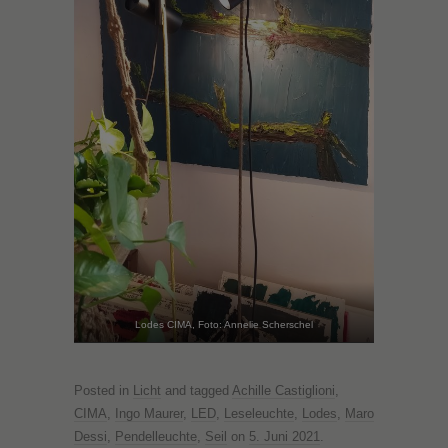
Lodes CIMA, Foto: Annelie Scherschel
Posted in
Licht
and tagged
Achille Castiglioni
,
CIMA
,
Ingo Maurer
,
LED
,
Leseleuchte
,
Lodes
,
Maro
Dessi
,
Pendelleuchte
,
Seil
on
5. Juni 2021
.