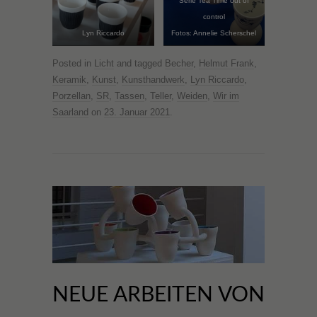
Serie Tea Time out of
control
Lyn Riccardo
Fotos: Annelie Scherschel
Posted in
Licht
and tagged
Becher
,
Helmut Frank
,
Keramik
,
Kunst
,
Kunsthandwerk
,
Lyn Riccardo
,
Porzellan
,
SR
,
Tassen
,
Teller
,
Weiden
,
Wir im
Saarland
on
23. Januar 2021
.
NEUE ARBEITEN VON