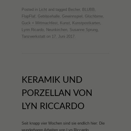
Posted in
Licht
and tagged
Becher
,
BLUBB
,
FlapFlaf
,
Gebläsehalle
,
Gewinnspiel
,
Glüchbirne
,
Guck + Mittmachfest
,
Kunst
,
Kunstpostkarten
,
Lynn Ricardo
,
Neunkirchen
,
Susanne Sprung
,
Tanzwerkstatt
on
17. Juni 2017
.
KERAMIK UND
PORZELLAN VON
LYN RICCARDO
Seit knapp vier Wochen sind sie endlich hier: Die
wunderbaren Arbeiten von Lyn Riccardo.