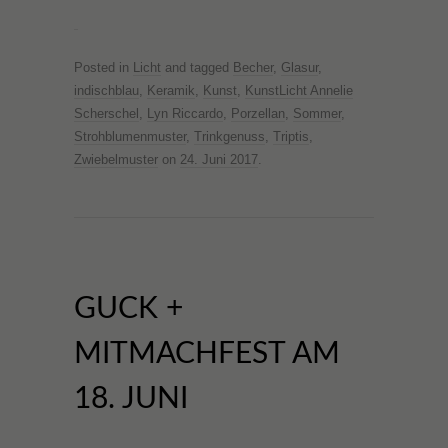
Posted in
Licht
and tagged
Becher
,
Glasur
,
indischblau
,
Keramik
,
Kunst
,
KunstLicht Annelie
Scherschel
,
Lyn Riccardo
,
Porzellan
,
Sommer
,
Strohblumenmuster
,
Trinkgenuss
,
Triptis
,
Zwiebelmuster
on
24. Juni 2017
.
GUCK +
MITMACHFEST AM
18. JUNI