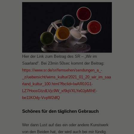
Hier der Link zum Beitrag des SR – „Wir im
Saarland“. Bei 23min 50sec kommt der Beitrag:
https://www.sr.de/sr/fernsehen/sendungen_a_-
_z/uebersicht/wims_kultur/2021_01_20_wir_im_saa
rland_kultur_100.html?fbclid=IwAR0JG1-
LZ7HoosGtzdLVjc9W_xf9qVXLYe0JpMIhE-
be11KOdy-VvpW2dlQ
Schönes für den täglichen Gebrauch
Wer dann Lust auf das ein oder andere Kunstwerk
von den Beiden hat, der wird auch bei mir fündig.