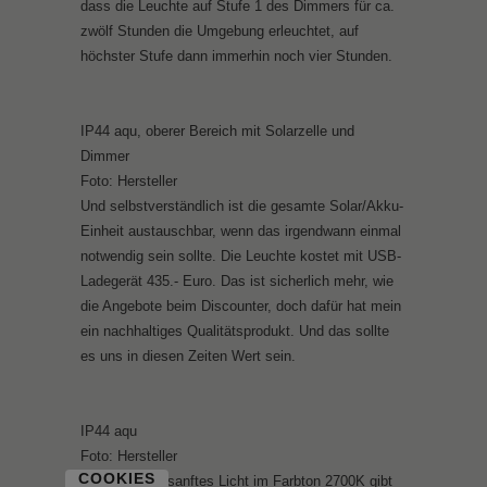
dass die Leuchte auf Stufe 1 des Dimmers für ca.
zwölf Stunden die Umgebung erleuchtet, auf
höchster Stufe dann immerhin noch vier Stunden.
IP44 aqu, oberer Bereich mit Solarzelle und
Dimmer
Foto: Hersteller
Und selbstverständlich ist die gesamte Solar/Akku-
Einheit austauschbar, wenn das irgendwann einmal
notwendig sein sollte. Die Leuchte kostet mit USB-
Ladegerät 435.- Euro. Das ist sicherlich mehr, wie
die Angebote beim Discounter, doch dafür hat mein
ein nachhaltiges Qualitätsprodukt. Und das sollte
es uns in diesen Zeiten Wert sein.
IP44 aqu
Foto: Hersteller
COOKIES
Ein schönes, sanftes Licht im Farbton 2700K gibt