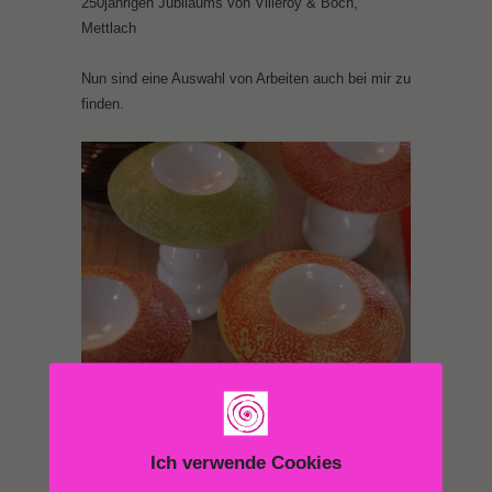
250jährigen Jubiläums von Villeroy & Boch,
Mettlach
Nun sind eine Auswahl von Arbeiten auch bei mir zu
finden.
Pilz Objekt, Lyn Riccardo, Foto: Annelie
Scherschel
Ich verwende Cookies
Beitragsbild von Peter Cissek.