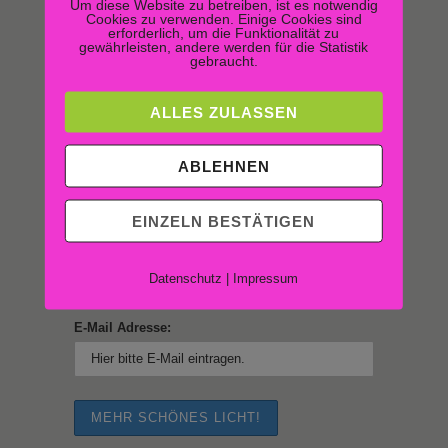
Um diese Website zu betreiben, ist es notwendig
Cookies zu verwenden. Einige Cookies sind
erforderlich, um die Funktionalität zu
gewährleisten, andere werden für die Statistik
gebraucht.
ALLES ZULASSEN
ABLEHNEN
WOLLEN SIE REGELMÄSSIGE I
EINZELN BESTÄTIGEN
NFOS RUND UMS RICHTIGE L
Datenschutz
|
Impressum
ICHT?
E-Mail Adresse: