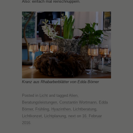
Also: einfach mal reinschnuppern.
Kranz aus Rhabarberblätter von Edda Börner
Posted in
Licht
and tagged
Alien
,
Beratungsleistungen
,
Constantin Wortmann
,
Edda
Börner
,
Frühling
,
Hyazinthen
,
Lichtberatung
,
Lichtkonzet
,
Lichtplanung
,
next
on
16. Februar
2016
.