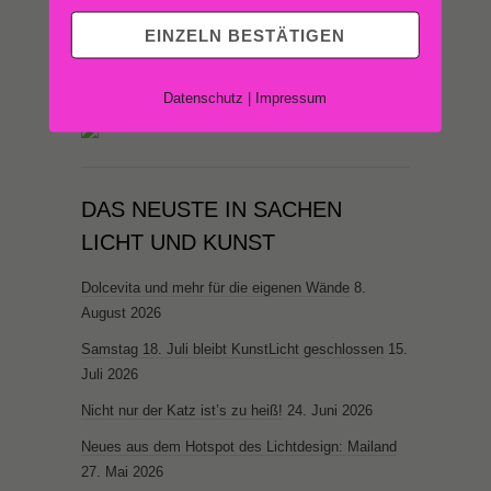
EINZELN BESTÄTIGEN
Datenschutz
|
Impressum
DAS NEUSTE IN SACHEN
LICHT UND KUNST
Dolcevita und mehr für die eigenen Wände
8.
August 2026
Samstag 18. Juli bleibt KunstLicht geschlossen
15.
Juli 2026
Nicht nur der Katz ist’s zu heiß!
24. Juni 2026
Neues aus dem Hotspot des Lichtdesign: Mailand
27. Mai 2026