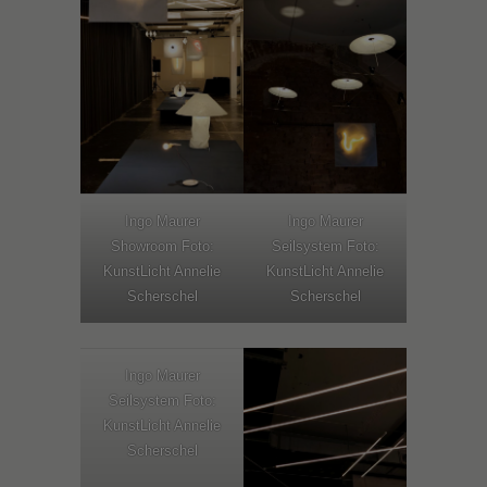
Ingo Maurer
Ingo Maurer
Showroom Foto:
Seilsystem Foto:
KunstLicht Annelie
KunstLicht Annelie
Scherschel
Scherschel
Ingo Maurer
Seilsystem Foto:
KunstLicht Annelie
Scherschel