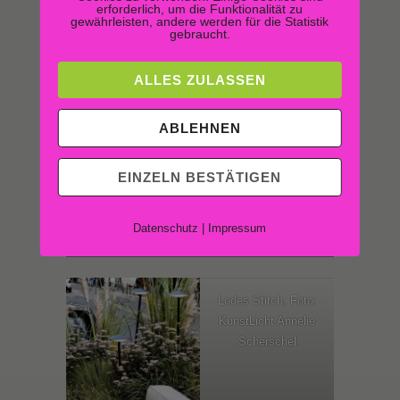
erforderlich, um die Funktionalität zu
gewährleisten, andere werden für die Statistik
gebraucht.
ALLES ZULASSEN
ABLEHNEN
EINZELN BESTÄTIGEN
Lodes Axia, Foto:
KunstLicht Annelie
Lodes Axia, Detail
Datenschutz
|
Impressum
Scherschel
Lodes Stitch, Foto:
KunstLicht Annelie
Scherschel