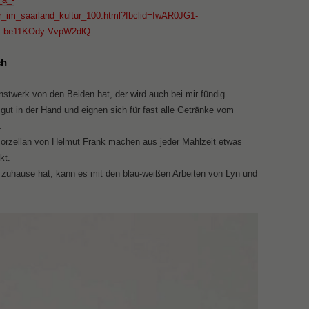
r_im_saarland_kultur_100.html?fbclid=IwAR0JG1-
E-be11KOdy-VvpW2dlQ
ch
stwerk von den Beiden hat, der wird auch bei mir fündig.
gut in der Hand und eignen sich für fast alle Getränke vom
n.
Porzellan von Helmut Frank machen aus jeder Mahlzeit etwas
nkt.
zuhause hat, kann es mit den blau-weißen Arbeiten von Lyn und