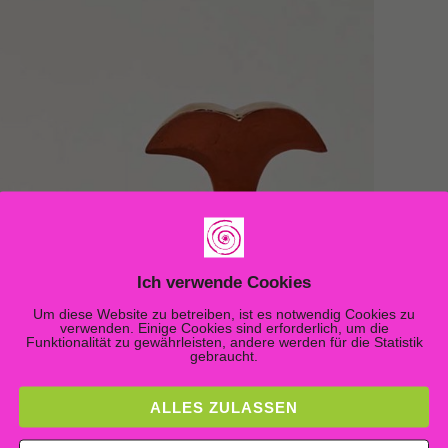
Ich verwende Cookies
Um diese Website zu betreiben, ist es notwendig Cookies zu
verwenden. Einige Cookies sind erforderlich, um die
Funktionalität zu gewährleisten, andere werden für die Statistik
gebraucht.
ALLES ZULASSEN