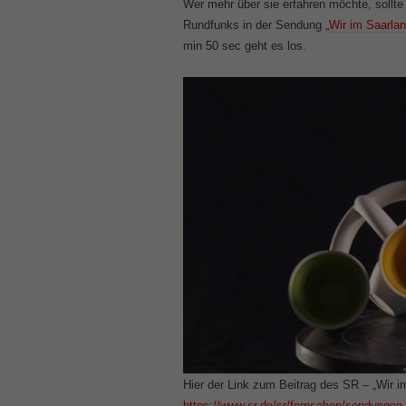
Wer mehr über sie erfahren möchte, sollt
Rundfunks in der Sendung
„Wir im Saarla
min 50 sec geht es los.
Hier der Link zum Beitrag des SR – „Wir 
https://www.sr.de/sr/fernsehen/sendungen