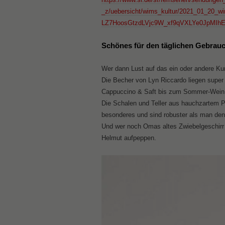
_z/uebersicht/wims_kultur/2021_01_20_wi
LZ7HoosGtzdLVjc9W_xf9qVXLYe0JpMIh
Schönes für den täglichen Gebrau
Wer dann Lust auf das ein oder andere Kun
Die Becher von Lyn Riccardo liegen super 
Cappuccino & Saft bis zum Sommer-Wei
Die Schalen und Teller aus hauchzartem 
besonderes und sind robuster als man de
Und wer noch Omas altes Zwiebelgeschirr 
Helmut aufpeppen.