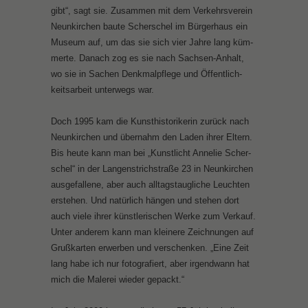
gibt“, sagt sie. Zu­sam­men mit dem Ver­kehrs­ver­ein
Neun­kir­chen bau­te Scher­schel im Bür­ger­haus ein
Mu­se­um auf, um das sie sich vier Jah­re lang küm­
mer­te. Da­nach zog es sie nach Sach­sen-An­halt,
wo sie in Sa­chen Denk­mal­pfle­ge und Öf­fent­lich­
keits­ar­beit un­ter­wegs war.
Doch 1995 kam die Kunst­his­to­ri­ke­rin zu­rück nach
Neun­kir­chen und über­nahm den La­den ih­rer El­tern.
Bis heu­te kann man bei „Kunst­licht An­ne­lie Scher­
schel“ in der Lan­gen­strich­stra­ße 23 in Neun­kir­chen
aus­ge­fal­le­ne, aber auch all­tags­taug­li­che Leuch­ten
er­ste­hen. Und na­tür­lich hän­gen und ste­hen dort
auch vie­le ih­rer künst­le­ri­schen Wer­ke zum Ver­kauf.
Un­ter an­de­rem kann man klei­ne­re Zeich­nun­gen auf
Gruß­kar­ten er­wer­ben und ver­schen­ken. „Ei­ne Zeit
lang ha­be ich nur fo­to­gra­fiert, aber ir­gend­wann hat
mich die Ma­le­rei wie­der ge­packt.“