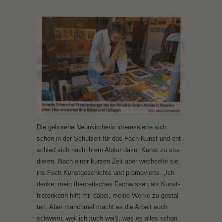
Die ge­bo­re­ne Neun­kir­che­rin in­ter­es­sier­te sich
schon in der Schul­zeit für das Fach Kunst und ent­
schied sich nach ih­rem Ab­itur da­zu, Kunst zu stu­
die­ren. Nach ei­ner kur­zen Zeit aber wech­sel­te sie
ins Fach Kunst­ge­schich­te und pro­mo­vier­te. „Ich
den­ke, mein theo­re­ti­sches Fach­wis­sen als Kunst­
his­to­ri­ke­rin hilft mir da­bei, mei­ne Wer­ke zu ge­stal­
ten. Aber manch­mal macht es die Ar­beit auch
schwe­rer, weil ich auch weiß, was es al­les schon