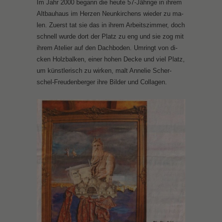
Im Jahr 2000 be­gann die heu­te 57-Jäh­ri­ge in ih­rem
Alt­bau­haus im Her­zen Neun­kir­chens wie­der zu ma­
len. Zu­erst tat sie das in ih­rem Ar­beits­zim­mer, doch
schnell wur­de dort der Platz zu eng und sie zog mit
ih­rem Ate­lier auf den Dach­bo­den. Um­ringt von di­
cken Holz­bal­ken, ei­ner ho­hen De­cke und viel Platz,
um künst­le­risch zu wir­ken, malt An­ne­lie Scher­
schel-Freu­den­ber­ger ih­re Bil­der und Col­la­gen.