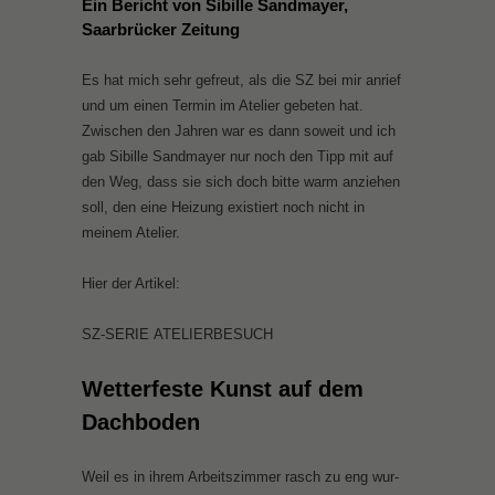
Ein Bericht von Sibille Sandmayer,
Saarbrücker Zeitung
Es hat mich sehr gefreut, als die SZ bei mir anrief
und um einen Termin im Atelier gebeten hat.
Zwischen den Jahren war es dann soweit und ich
gab Sibille Sandmayer nur noch den Tipp mit auf
den Weg, dass sie sich doch bitte warm anziehen
soll, den eine Heizung existiert noch nicht in
meinem Atelier.
Hier der Artikel:
SZ-SE­RIE ATE­LIER­BE­SUCH
Wet­ter­fes­te Kunst auf dem
Dach­bo­den
Weil es in ih­rem Ar­beits­zim­mer rasch zu eng wur­