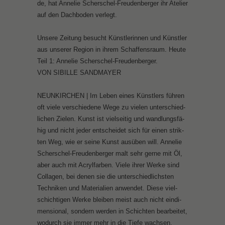
de, hat An­ne­lie Scher­schel-Freu­den­ber­ger ihr Ate­lier
auf den Dach­bo­den ver­legt.
Un­se­re Zei­tung be­sucht Künst­le­rin­nen und Künst­ler
aus un­se­rer Re­gi­on in ih­rem Schaf­fens­raum. Heu­te
Teil 1: An­ne­lie Scher­schel-Freu­den­ber­ger.
VON SI­BIL­LE SAND­MAY­ER
NEUN­KIR­CHEN | Im Le­ben ei­nes Künst­lers füh­ren
oft vie­le ver­schie­de­ne We­ge zu vie­len un­ter­schied­
li­chen Zie­len. Kunst ist viel­sei­tig und wand­lungs­fä­
hig und nicht je­der ent­schei­det sich für ei­nen strik­
ten Weg, wie er sei­ne Kunst aus­üben will. An­ne­lie
Scher­schel-Freu­den­ber­ger malt sehr ger­ne mit Öl,
aber auch mit Acryl­far­ben. Vie­le ih­rer Wer­ke sind
Col­la­gen, bei de­nen sie die un­ter­schied­lichs­ten
Tech­ni­ken und Ma­te­ria­li­en an­wen­det. Die­se viel­
schich­ti­gen Wer­ke blei­ben meist auch nicht ein­di­
men­sio­nal, son­dern wer­den in Schich­ten be­ar­bei­tet,
wo­durch sie im­mer mehr in die Tie­fe wach­sen.