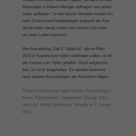
Ma­te­ria­li­en in klei­nen Men­gen auf­tra­gen und auf­ein­
an­der auf­bau­en.“ In den letz­ten Mo­na­ten konn­te An­
ne­lie Scher­schel-Freu­den­ber­ger auf­grund der Pan­
de­mie lei­der we­nig ma­len und muss­te sich mehr
um ih­ren La­den küm­mern.
Ih­re Aus­stel­lung „Sa­li E Ta­bac­chi“, die im März
2020 in Saar­brü­cken hät­te statt­fin­den sol­len, ist lei­
der Co­ro­na zum Op­fer ge­fal­len. Doch auf­ge­scho­
ben, ist nicht auf­ge­ho­ben: Es wer­den be­stimmt
noch wei­te­re Aus­stel­lun­gen der Künst­le­rin fol­gen.
Posted in
Kunst
and tagged
Atelier
,
Ausstellungen
,
Kunst
,
Künstlerkreis
,
Saarbrücker Zeitung
,
Sali e
tabacchi
,
Sibille Sandmayer
,
Venedig
on
7. Januar
2021
.