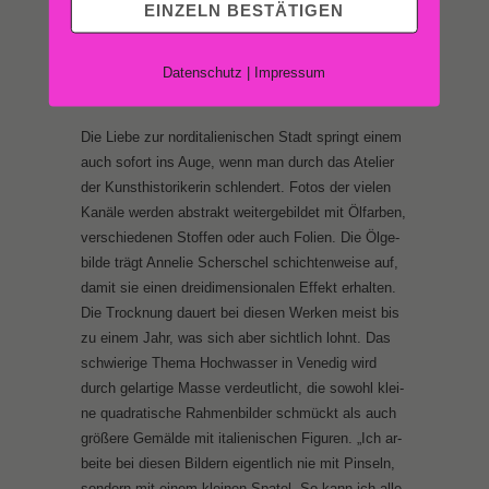
EINZELN BESTÄTIGEN
gen, wie bei ‚Öl oder Acryl – Haupt­sa­che Ita­li­en‘
und seit ei­ni­gen Jah­ren fas­zi­niert mich vor al­lem
das The­ma Ve­ne­dig. So­wohl die schö­nen Sei­ten
Datenschutz
|
Impressum
die­ser tol­len Stadt als auch die Pro­ble­ma­tik.“
Die Lie­be zur nord­ita­lie­ni­schen Stadt springt ei­nem
auch so­fort ins Au­ge, wenn man durch das Ate­lier
der Kunst­his­to­ri­ke­rin schlen­dert. Fo­tos der vie­len
Ka­nä­le wer­den abs­trakt wei­ter­ge­bil­det mit Öl­far­ben,
ver­schie­de­nen Stof­fen oder auch Fo­li­en. Die Öl­ge­
bil­de trägt An­ne­lie Scher­schel schich­ten­wei­se auf,
da­mit sie ei­nen drei­di­men­sio­na­len Ef­fekt er­hal­ten.
Die Trock­nung dau­ert bei die­sen Wer­ken meist bis
zu ei­nem Jahr, was sich aber sicht­lich lohnt. Das
schwie­ri­ge The­ma Hoch­was­ser in Ve­ne­dig wird
durch gel­ar­ti­ge Mas­se ver­deut­licht, die so­wohl klei­
ne qua­dra­ti­sche Rah­men­bil­der schmückt als auch
grö­ße­re Ge­mäl­de mit ita­lie­ni­schen Fi­gu­ren. „Ich ar­
bei­te bei die­sen Bil­dern ei­gent­lich nie mit Pin­seln,
son­dern mit ei­nem klei­nen Spa­tel. So kann ich al­le