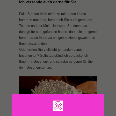
Ich versende auch gerne für Sie
Falls Sie nun doch nicht zu mir in den Laden
kommen möchten, berate ich Sie auch gerne am
Telefon und per Mail. Und wenn Sie dann das
richtige für sich gefunden haben, dann bin ich gerne
bereit, es zu Ihnen zu bringen beziehungsweise es
Ihnen zuzusenden.
Oder wollen Sie vielleicht jemanden damit
beschenken? Selbstverständlich verpacke ich
Ihnen Ihr Geschenk und schicke es gerne für Sie
dem Beschenkten zu.