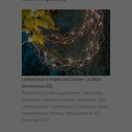
Lichterkränze in Kupfer und Chrome – je 30cm
Durchmesser €32.-
Posted in
Licht
and tagged
Advent
,
Geschenke
,
Glaskugeln
,
KunstLicht Annelie Scherschel
,
LED
,
Lichtkompetenz
,
Lichtkränze
,
Lichtplanung
,
Velvet
,
verkaufsoffener Sonntag
,
Weihnachten
on
27.
November 2020
.