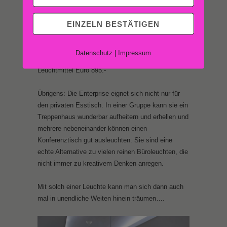
EINZELN BESTÄTIGEN
Die Leuchte kostet in allen Varianten einschließlich
Datenschutz
|
Impressum
einer 300 cm Zuleitung und einschließlich
Leuchtmittel Euro 895.-
Übrigens: Die Enterprise eignet sich nicht nur für
den privaten Esstisch. In einer Gruppe kann sie ein
Treppenhaus wunderbar aufheitern und erhellen und
mehrere nebeneinander können einen
Konferenztisch gut ausleuchten. Sie sind eine
echte Alternative zu vielen reinen Büroleuchten, die
nicht immer zu kreativem Denken anregen.
Mit solch einer Leuchte kann man sich dann auch
mal in unendliche Weiten hinein träumen….