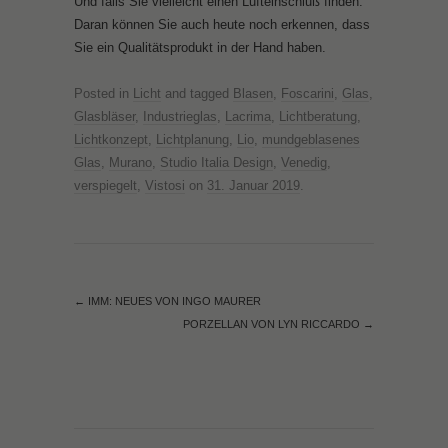
Und falls Sie vielleicht einen Lufteinschluß finden:
Daran können Sie auch heute noch erkennen, dass
Sie ein Qualitätsprodukt in der Hand haben.
Posted in
Licht
and tagged
Blasen
,
Foscarini
,
Glas
,
Glasbläser
,
Industrieglas
,
Lacrima
,
Lichtberatung
,
Lichtkonzept
,
Lichtplanung
,
Lio
,
mundgeblasenes
Glas
,
Murano
,
Studio Italia Design
,
Venedig
,
verspiegelt
,
Vistosi
on
31. Januar 2019
.
←
IMM: NEUES VON INGO MAURER
PORZELLAN VON LYN RICCARDO
→